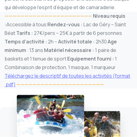
qui développe l’esprit d’équipe et de camaraderie.
——————————————————————
Niveau requis
:
Accessible à tous
Rendez-vous :
Lac de Géry – Saint
Béat
Tarifs :
27€/pers – 25€ à partir de 6 personnes
Temps d’activité :
2h –
Activité totale :
2h30
Age
minimum
: 13 ans
Matériel nécessaire :
1 paire de
baskets et 1 tenue de sport
Equipement fourni :
1
Combinaison de protection, 1 masque, 1 marqueur
Téléchargez le descriptif de toutes les activités (format
.pdf)
——————————————————————