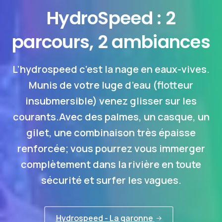
HydroSpeed
:
2
parcours,
2
ambiances
L’hydrospeed c’est la nage en eaux-vives.
Munis de votre luge d’eau (flotteur
insubmersible) venez glisser sur les
courants.Avec des palmes, un casque, un
gilet, une combinaison très épaisse
renforcée; vous pourrez vous immerger
complètement dans la rivière en toute
sécurité et surfer les vagues.
Hydrospeed - La garonne