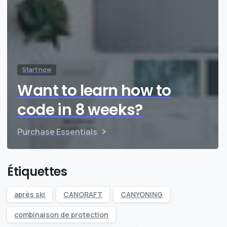
Start now
Want to learn how to
code in 8 weeks?
Purchase Essentials
Étiquettes
après ski
CANORAFT
CANYONING
combinaison de protection