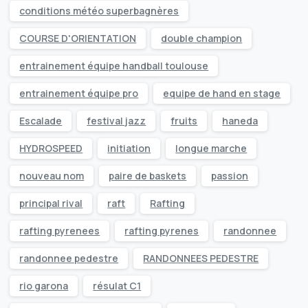
conditions météo superbagnères
COURSE D'ORIENTATION
double champion
entrainement équipe handball toulouse
entrainement équipe pro
equipe de hand en stage
Escalade
festival jazz
fruits
haneda
HYDROSPEED
initiation
longue marche
nouveau nom
paire de baskets
passion
principal rival
raft
Rafting
rafting pyrenees
rafting pyrenes
randonnee
randonnee pedestre
RANDONNEES PEDESTRE
rio garona
résulat C1