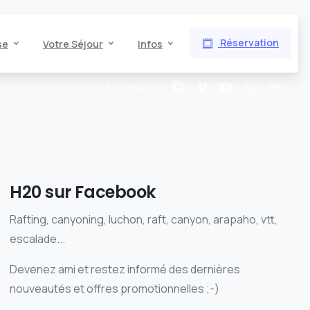
Réservation
se
Votre Séjour
Infos
Suivez-nous sur
H20 sur Facebook
Rafting, canyoning, luchon, raft, canyon, arapaho, vtt,
escalade...
Devenez ami et restez informé des dernières
nouveautés et offres promotionnelles ;-)