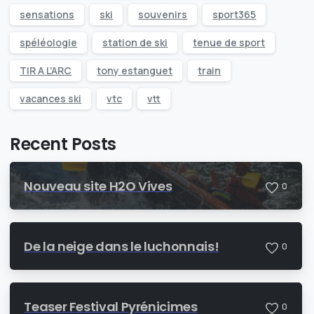
sensations
ski
souvenirs
sport365
spéléologie
station de ski
tenue de sport
TIR A L'ARC
tony estanguet
train
vacances ski
vtc
vtt
Recent Posts
Nouveau site H2O Vives
0
De la neige dans le luchonnais!
0
Teaser Festival Pyrénicimes
0