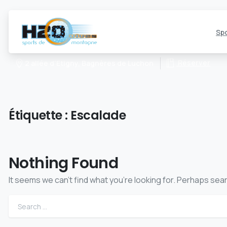
Spo
Réserver
2 allée d’Etigny, Bagnères de Luchon
Étiquette :
Escalade
Nothing Found
It seems we can’t find what you’re looking for. Perhaps sea
Search f