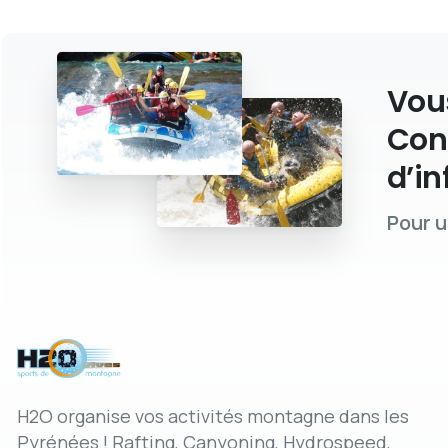
Vous
Con
d’in
Pour u
H2O organise vos activités montagne dans les
Pyrénées ! Rafting, Canyoning, Hydrospeed,