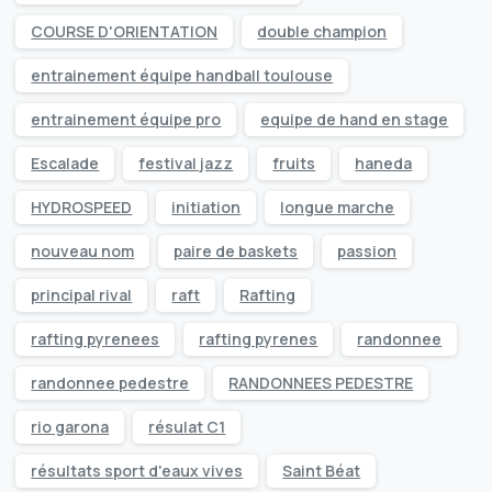
COURSE D'ORIENTATION
double champion
entrainement équipe handball toulouse
entrainement équipe pro
equipe de hand en stage
Escalade
festival jazz
fruits
haneda
HYDROSPEED
initiation
longue marche
nouveau nom
paire de baskets
passion
principal rival
raft
Rafting
rafting pyrenees
rafting pyrenes
randonnee
randonnee pedestre
RANDONNEES PEDESTRE
rio garona
résulat C1
résultats sport d'eaux vives
Saint Béat