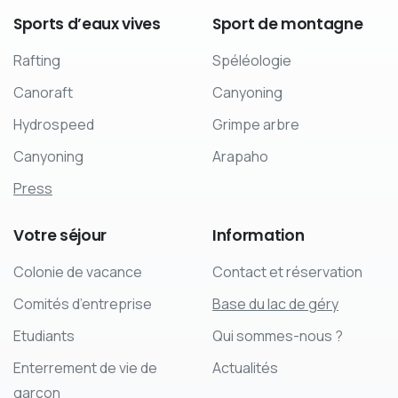
Sports
d’eaux
vives
Sport
de
montagne
Rafting
Spéléologie
Canoraft
Canyoning
Hydrospeed
Grimpe arbre
Canyoning
Arapaho
Press
Votre
séjour
Information
Colonie de vacance
Contact et réservation
Comités d’entreprise
Base du lac de géry
Etudiants
Qui sommes-nous ?
Enterrement de vie de
Actualités
garçon