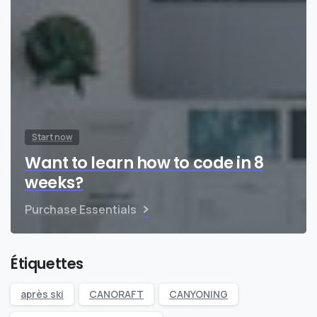
Start now
Want to learn how to code in 8
weeks?
Purchase Essentials
Étiquettes
après ski
CANORAFT
CANYONING