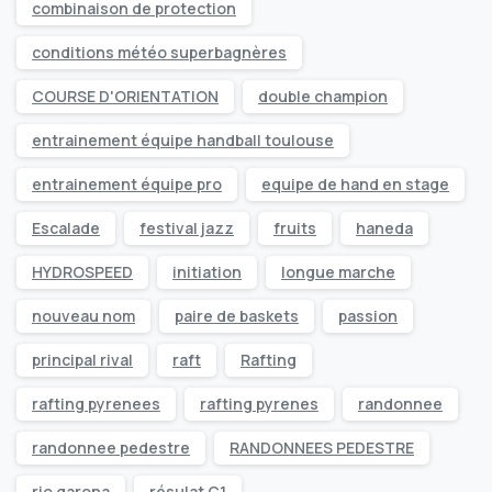
combinaison de protection
conditions météo superbagnères
COURSE D'ORIENTATION
double champion
entrainement équipe handball toulouse
entrainement équipe pro
equipe de hand en stage
Escalade
festival jazz
fruits
haneda
HYDROSPEED
initiation
longue marche
nouveau nom
paire de baskets
passion
principal rival
raft
Rafting
rafting pyrenees
rafting pyrenes
randonnee
randonnee pedestre
RANDONNEES PEDESTRE
rio garona
résulat C1