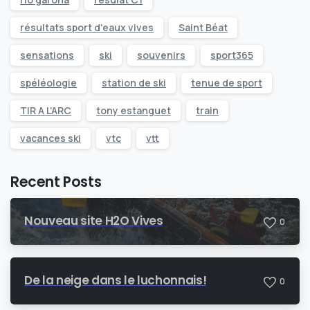
résultats sport d'eaux vives
Saint Béat
sensations
ski
souvenirs
sport365
spéléologie
station de ski
tenue de sport
TIR A L'ARC
tony estanguet
train
vacances ski
vtc
vtt
Recent Posts
Nouveau site H2O Vives
0
De la neige dans le luchonnais!
0