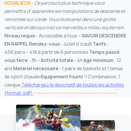
HOUALIECH :
Ce parcours plus technique vous
permettra d’ apprendre les manipulations de descente et
remontée sur corde. Vous évoluerez dans une grotte
verticale et découvrirez ce merveilleus milieu souterrain.
Niveau requis :
Accessible à tous –
SAVOIR DESCENDRE
EN RAPPEL
Rendez-vous :
Juzet d’ Izault
Tarifs :
45€/pers – 41€ à partir de 6 personnes
Temps passé
sous terre :
3h –
Activité totale :
4h
Age minimum
: 12
ans
Matériel nécessaire :
1 paire de baskets et 1 tenue
de sport chaude
Equipement fourni :
1 Combinaison, 1
casque
Téléchargez le descriptif de toutes les activités
(format .pdf)
——————————————————————