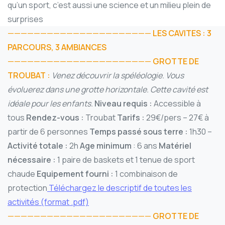
qu’un sport, c’est aussi une science et un milieu plein de
surprises
——————————————————————
LES CAVITES : 3
PARCOURS, 3 AMBIANCES
——————————————————————
GROTTE DE
TROUBAT :
Venez découvrir la spéléologie. Vous
évoluerez dans une grotte horizontale. Cette cavité est
idéale pour les enfants.
Niveau requis :
Accessible à
tous
Rendez-vous :
Troubat
Tarifs :
29€/pers – 27€ à
partir de 6 personnes
Temps passé sous terre :
1h30 –
Activité totale :
2h
Age minimum
: 6 ans
Matériel
nécessaire :
1 paire de baskets et 1 tenue de sport
chaude
Equipement fourni :
1 combinaison de
protection
Téléchargez le descriptif de toutes les
activités (format .pdf)
——————————————————————
GROTTE DE