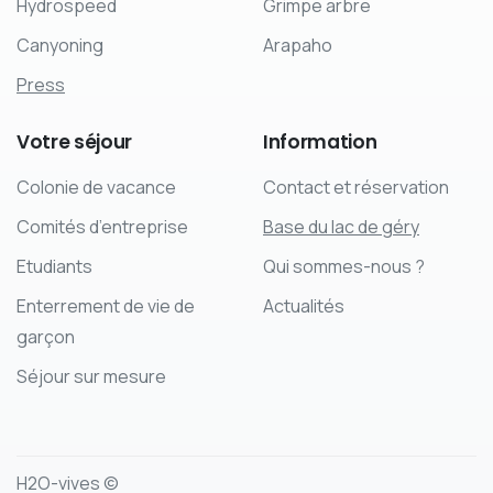
Hydrospeed
Grimpe arbre
Canyoning
Arapaho
Press
Votre
séjour
Information
Colonie de vacance
Contact et réservation
Comités d’entreprise
Base du lac de géry
Etudiants
Qui sommes-nous ?
Enterrement de vie de
Actualités
garçon
Séjour sur mesure
H2O-vives ©