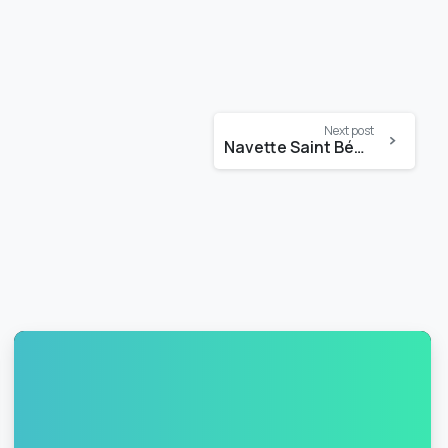
Next post
Navette Saint Béat-le Mourtis Samedi 26 mai
0