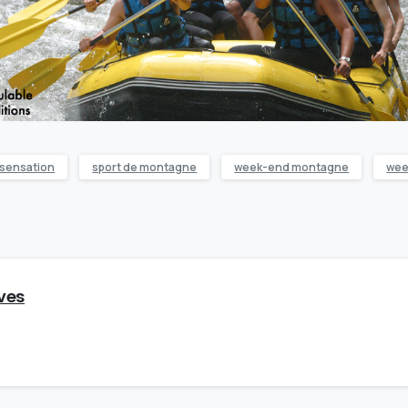
 sensation
sport de montagne
week-end montagne
wee
ves