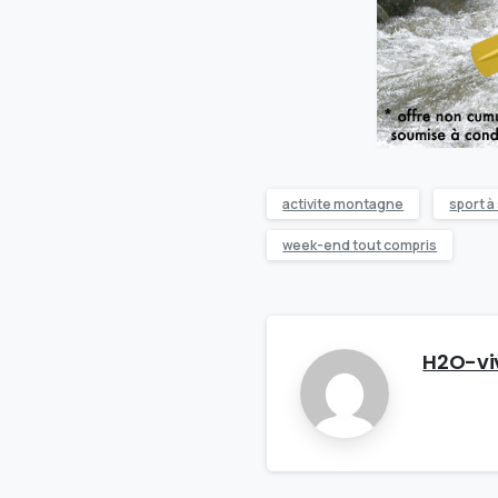
activite montagne
sport à
week-end tout compris
H2O-vi