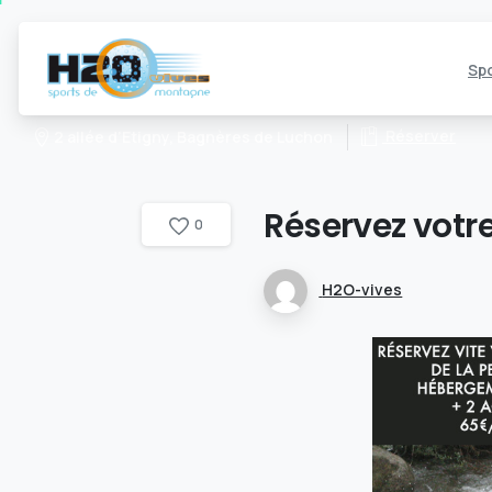
Spo
Réserver
2 allée d’Etigny, Bagnères de Luchon
Réservez
votr
0
H2O-vives