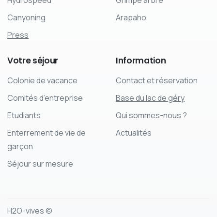
Hydrospeed
Grimpe arbre
Canyoning
Arapaho
Press
Votre
séjour
Information
Colonie de vacance
Contact et réservation
Comités d’entreprise
Base du lac de géry
Etudiants
Qui sommes-nous ?
Enterrement de vie de
Actualités
garçon
Séjour sur mesure
H2O-vives ©