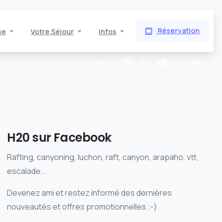
Réservation
se
Votre Séjour
Infos
Suivez-nous sur
H20 sur Facebook
Rafting, canyoning, luchon, raft, canyon, arapaho, vtt,
escalade...
Devenez ami et restez informé des dernières
nouveautés et offres promotionnelles ;-)