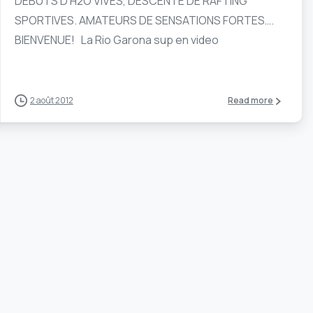
DÉBUTS D’H2O VIVES, DESCENTE DE RAFTING
SPORTIVES. AMATEURS DE SENSATIONS FORTES….
BIENVENUE! La Rio Garona sup en video
2 août 2012
Read more