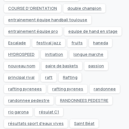
COURSE D'ORIENTATION
double champion
entrainement équipe handball toulouse
entrainement équipe pro
equipe de hand en stage
Escalade
festival jazz
fruits
haneda
HYDROSPEED
initiation
longue marche
nouveau nom
paire de baskets
passion
principal rival
raft
Rafting
rafting pyrenees
rafting pyrenes
randonnee
randonnee pedestre
RANDONNEES PEDESTRE
rio garona
résulat C1
résultats sport d'eaux vives
Saint Béat