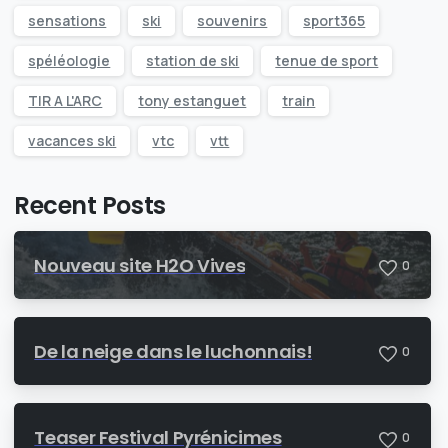
sensations
ski
souvenirs
sport365
spéléologie
station de ski
tenue de sport
TIR A L'ARC
tony estanguet
train
vacances ski
vtc
vtt
Recent Posts
Nouveau site H2O Vives
0
De la neige dans le luchonnais!
0
Teaser Festival Pyrénicimes
0