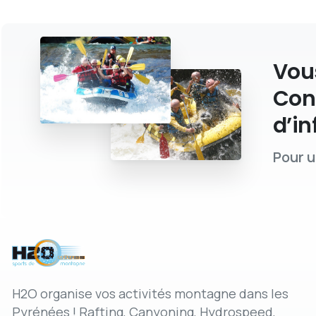
Vous
Con
d’in
Pour u
H2O organise vos activités montagne dans les
Pyrénées ! Rafting, Canyoning, Hydrospeed,