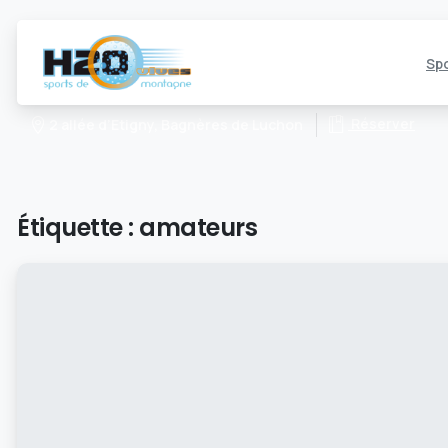
Spo
Réserver
2 allée d’Etigny, Bagnères de Luchon
Étiquette :
amateurs