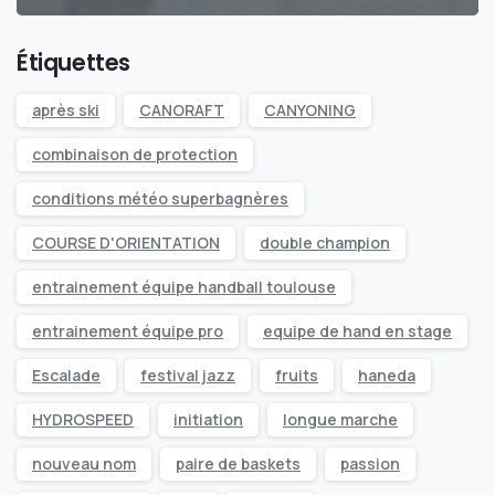
Étiquettes
après ski
CANORAFT
CANYONING
combinaison de protection
conditions météo superbagnères
COURSE D'ORIENTATION
double champion
entrainement équipe handball toulouse
entrainement équipe pro
equipe de hand en stage
Escalade
festival jazz
fruits
haneda
HYDROSPEED
initiation
longue marche
nouveau nom
paire de baskets
passion