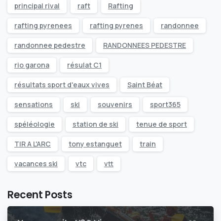
principal rival
raft
Rafting
rafting pyrenees
rafting pyrenes
randonnee
randonnee pedestre
RANDONNEES PEDESTRE
rio garona
résulat C1
résultats sport d'eaux vives
Saint Béat
sensations
ski
souvenirs
sport365
spéléologie
station de ski
tenue de sport
TIR A L'ARC
tony estanguet
train
vacances ski
vtc
vtt
Recent Posts