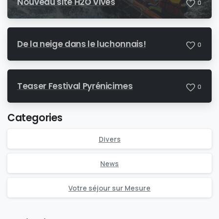
Nouveau site H2O Vives
0
De la neige dans le luchonnais!
0
Teaser Festival Pyrénicimes
0
Categories
Divers
News
Votre séjour sur Mesure