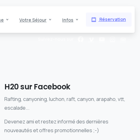
Réservation
se
Votre Séjour
Infos
Suivez-nous sur
H20 sur Facebook
Rafting, canyoning, luchon, raft, canyon, arapaho, vtt,
escalade...
Devenez ami et restez informé des dernières
nouveautés et offres promotionnelles ;-)