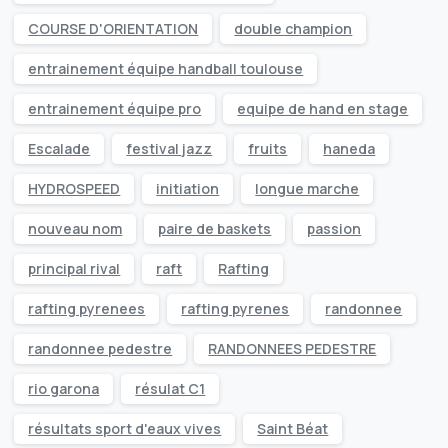
COURSE D'ORIENTATION
double champion
entrainement équipe handball toulouse
entrainement équipe pro
equipe de hand en stage
Escalade
festival jazz
fruits
haneda
HYDROSPEED
initiation
longue marche
nouveau nom
paire de baskets
passion
principal rival
raft
Rafting
rafting pyrenees
rafting pyrenes
randonnee
randonnee pedestre
RANDONNEES PEDESTRE
rio garona
résulat C1
résultats sport d'eaux vives
Saint Béat