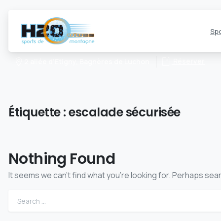
Spo
Réserver
2 allée d’Etigny, Bagnères de Luchon
Étiquette :
escalade sécurisée
Nothing Found
It seems we can’t find what you’re looking for. Perhaps sea
Search f