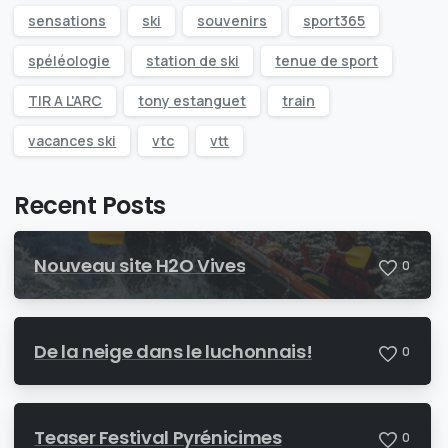
sensations
ski
souvenirs
sport365
spéléologie
station de ski
tenue de sport
TIR A L'ARC
tony estanguet
train
vacances ski
vtc
vtt
Recent Posts
Nouveau site H2O Vives
0
De la neige dans le luchonnais!
0
Teaser Festival Pyrénicimes
0