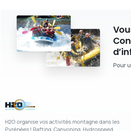
Vous
Con
d’in
Pour u
H2O organise vos activités montagne dans les
Pyrénées ! Rafting, Canyoning, Hydrospeed,