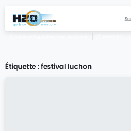
Spo
Réserver
2 allée d’Etigny, Bagnères de Luchon
Étiquette :
festival luchon