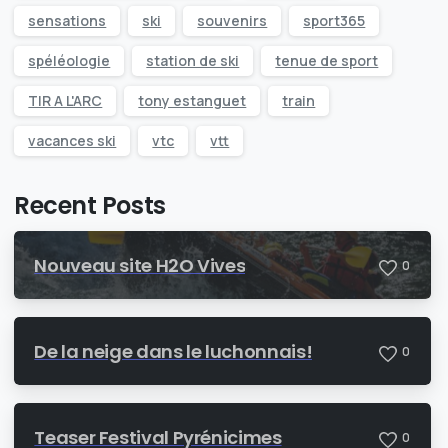
sensations
ski
souvenirs
sport365
spéléologie
station de ski
tenue de sport
TIR A L'ARC
tony estanguet
train
vacances ski
vtc
vtt
Recent Posts
Nouveau site H2O Vives
0
De la neige dans le luchonnais!
0
Teaser Festival Pyrénicimes
0