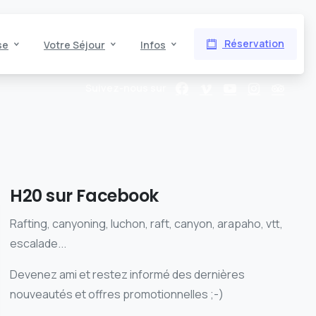
Réservation
se
Votre Séjour
Infos
Suivez-nous sur
H20 sur Facebook
Rafting, canyoning, luchon, raft, canyon, arapaho, vtt,
escalade...
Devenez ami et restez informé des dernières
nouveautés et offres promotionnelles ;-)