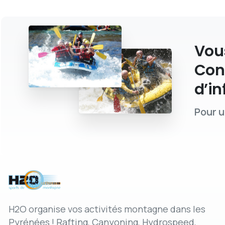
Vous
Con
d’in
Pour u
H2O organise vos activités montagne dans les
Pyrénées ! Rafting, Canyoning, Hydrospeed,