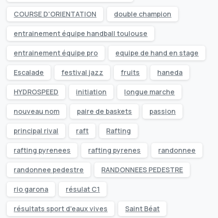
COURSE D'ORIENTATION
double champion
entrainement équipe handball toulouse
entrainement équipe pro
equipe de hand en stage
Escalade
festival jazz
fruits
haneda
HYDROSPEED
initiation
longue marche
nouveau nom
paire de baskets
passion
principal rival
raft
Rafting
rafting pyrenees
rafting pyrenes
randonnee
randonnee pedestre
RANDONNEES PEDESTRE
rio garona
résulat C1
résultats sport d'eaux vives
Saint Béat