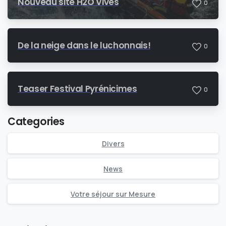
Nouveau site H2O Vives
0
De la neige dans le luchonnais!
0
Teaser Festival Pyrénicimes
0
Categories
Divers
News
Votre séjour sur Mesure