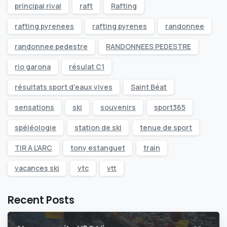
principal rival
raft
Rafting
rafting pyrenees
rafting pyrenes
randonnee
randonnee pedestre
RANDONNEES PEDESTRE
rio garona
résulat C1
résultats sport d'eaux vives
Saint Béat
sensations
ski
souvenirs
sport365
spéléologie
station de ski
tenue de sport
TIR A L'ARC
tony estanguet
train
vacances ski
vtc
vtt
Recent Posts