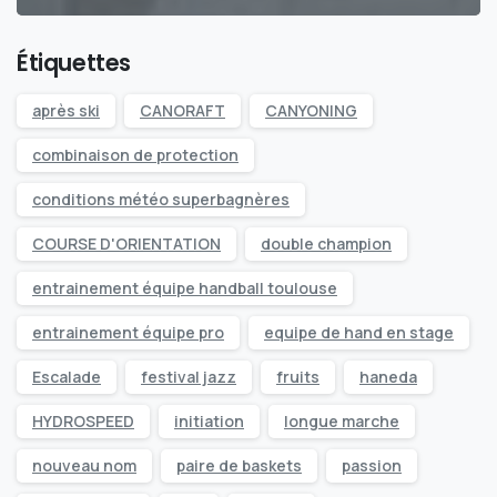
Étiquettes
après ski
CANORAFT
CANYONING
combinaison de protection
conditions météo superbagnères
COURSE D'ORIENTATION
double champion
entrainement équipe handball toulouse
entrainement équipe pro
equipe de hand en stage
Escalade
festival jazz
fruits
haneda
HYDROSPEED
initiation
longue marche
nouveau nom
paire de baskets
passion