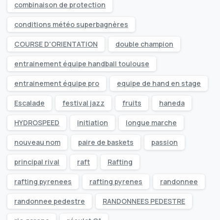
combinaison de protection
conditions météo superbagnères
COURSE D'ORIENTATION
double champion
entrainement équipe handball toulouse
entrainement équipe pro
equipe de hand en stage
Escalade
festival jazz
fruits
haneda
HYDROSPEED
initiation
longue marche
nouveau nom
paire de baskets
passion
principal rival
raft
Rafting
rafting pyrenees
rafting pyrenes
randonnee
randonnee pedestre
RANDONNEES PEDESTRE