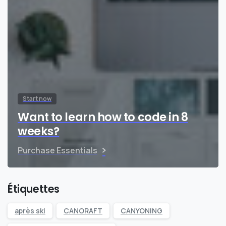
Start now
Want to learn how to code in 8
weeks?
Purchase Essentials
Étiquettes
après ski
CANORAFT
CANYONING