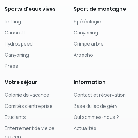
Sports
d’eaux
vives
Sport
de
montagne
Rafting
Spéléologie
Canoraft
Canyoning
Hydrospeed
Grimpe arbre
Canyoning
Arapaho
Press
Votre
séjour
Information
Colonie de vacance
Contact et réservation
Comités d’entreprise
Base du lac de géry
Etudiants
Qui sommes-nous ?
Enterrement de vie de
Actualités
garçon