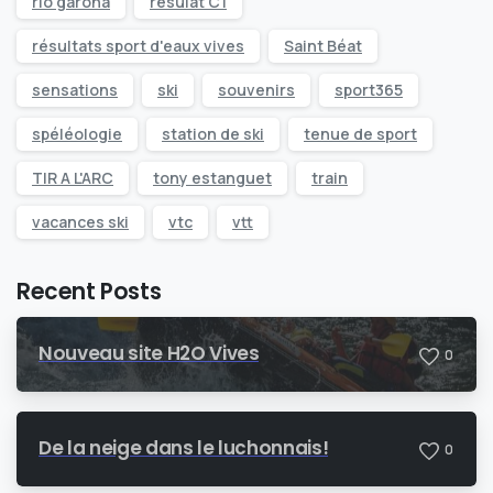
rio garona
résulat C1
résultats sport d'eaux vives
Saint Béat
sensations
ski
souvenirs
sport365
spéléologie
station de ski
tenue de sport
TIR A L'ARC
tony estanguet
train
vacances ski
vtc
vtt
Recent Posts
Nouveau site H2O Vives
0
De la neige dans le luchonnais!
0