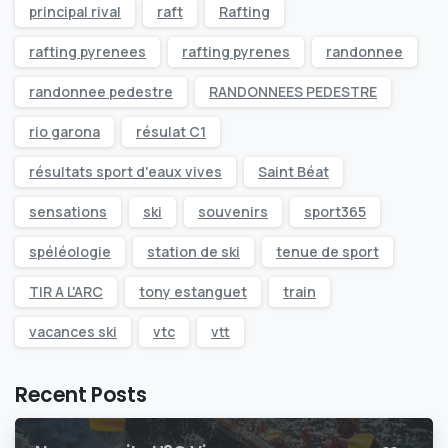
principal rival
raft
Rafting
rafting pyrenees
rafting pyrenes
randonnee
randonnee pedestre
RANDONNEES PEDESTRE
rio garona
résulat C1
résultats sport d'eaux vives
Saint Béat
sensations
ski
souvenirs
sport365
spéléologie
station de ski
tenue de sport
TIR A L'ARC
tony estanguet
train
vacances ski
vtc
vtt
Recent Posts