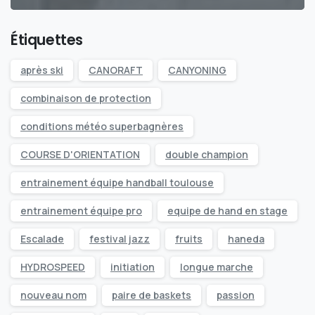
Étiquettes
après ski
CANORAFT
CANYONING
combinaison de protection
conditions météo superbagnères
COURSE D'ORIENTATION
double champion
entrainement équipe handball toulouse
entrainement équipe pro
equipe de hand en stage
Escalade
festival jazz
fruits
haneda
HYDROSPEED
initiation
longue marche
nouveau nom
paire de baskets
passion