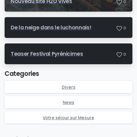
Nouveau site H2O Vives
0
De la neige dans le luchonnais!
0
Teaser Festival Pyrénicimes
0
Categories
Divers
News
Votre séjour sur Mesure