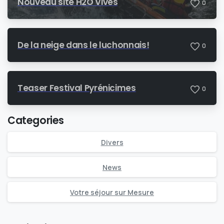
Nouveau site H2O Vives
0
De la neige dans le luchonnais!
0
Teaser Festival Pyrénicimes
0
Categories
Divers
News
Votre séjour sur Mesure